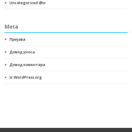
Uncategorized @sr
Meta
Пријава
Довод уноса
Довод коментара
sr.WordPress.org