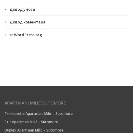
Довод уноса
Довод коментара
sr.WordPress.org
APARTMANI MILIĆ SUTOMORE
Trokrevetni Apartmani Milić – Sutomore
3+1 Apartman Milić – Sutomore
Duplex Apartman Milić – Sutomore