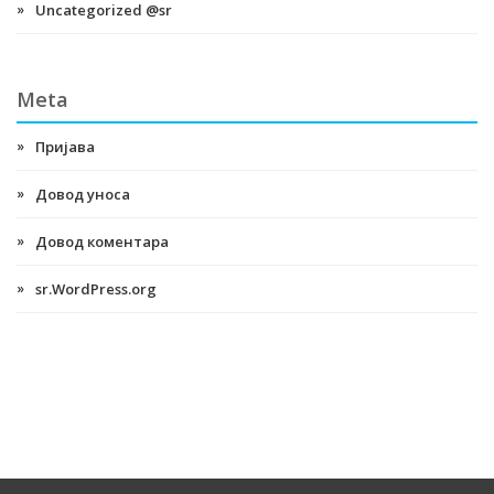
Uncategorized @sr
Meta
Пријава
Довод уноса
Довод коментара
sr.WordPress.org