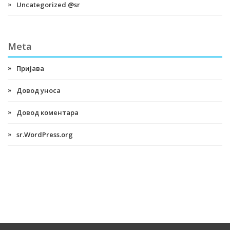
Uncategorized @sr
Meta
Пријава
Довод уноса
Довод коментара
sr.WordPress.org