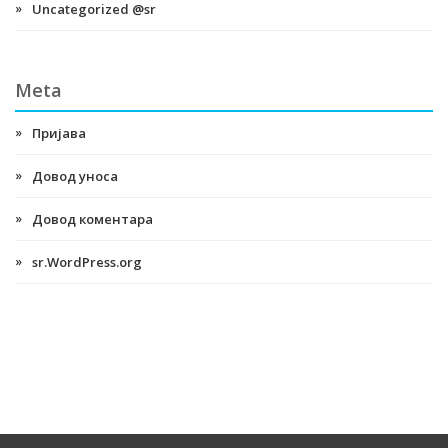
Uncategorized @sr
Meta
Пријава
Довод уноса
Довод коментара
sr.WordPress.org