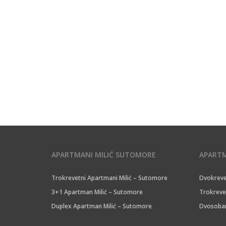
APARTMANI MILIĆ SUTOMORE
APARTM
Trokrevetni Apartmani Milić – Sutomore
Dvokreve
3+1 Apartman Milić – Sutomore
Trokreve
Duplex Apartman Milić – Sutomore
Dvosoban