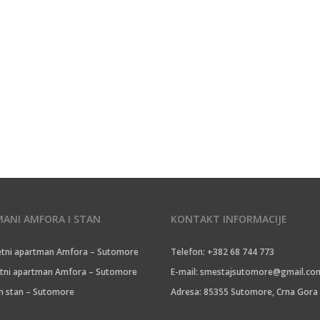
ANI AMFORA I STAN
KONTAKT INFORMACIJE
tni apartman Amfora – Sutomore
Telefon: +382 68 744 773
tni apartman Amfora – Sutomore
E-mail:
smestajsutomore@gmail.co
 stan – Sutomore
Adresa: 85355 Sutomore, Crna Gora