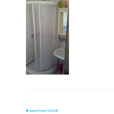
apartmani-miic05