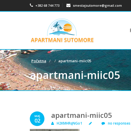
+382 68 744 773
smestajsutomore@gmail.com
Početna
apartmani-miic05
apartmani-miic05
apartmani-miic05
мај
02
H2KMHRqNGo1
no responses