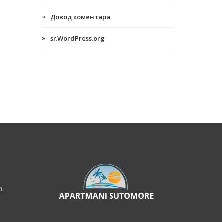
Довод коментара
sr.WordPress.org
m